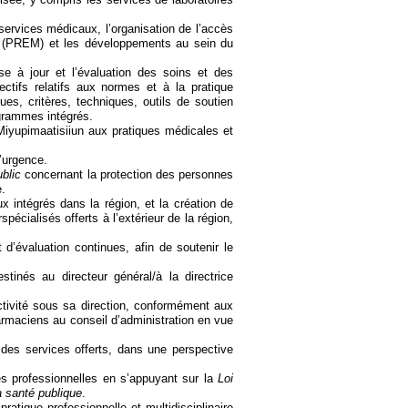
 services médicaux, l’organisation de l’accès
ux (PREM) et les développements au sein du
ise à jour et l’évaluation des soins et des
ectifs relatifs aux normes et à la pratique
ues, critères, techniques, outils de soutien
grammes intégrés.
Miyupimaatisiiun aux pratiques médicales et
d’urgence.
ublic
concernant la protection des personnes
e.
 intégrés dans la région, et la création de
spécialisés offerts à l’extérieur de la région,
 d’évaluation continues, afin de soutenir le
tinés au directeur général/à la directrice
tivité sous sa direction, conformément aux
armaciens au conseil d’administration en vue
 des services offerts, dans une perspective
és professionnelles en s’appuyant sur la
Loi
a santé publique
.
pratique professionnelle et multidisciplinaire