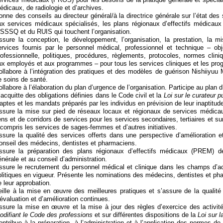
édicaux, de radiologie et d’archives.
onne des conseils au directeur général/à la directrice générale sur l’état des
ux services médicaux spécialisés, les plans régionaux d’effectifs médica
SSSQ et du RUIS qui touchent l’organisation.
ssure la conception, le développement, l’organisation, la prestation, la m
ervices fournis par le personnel médical, professionnel et technique – obj
rofessionnelle, politiques, procédures, règlements, protocoles, normes cliniq
ux employés et aux programmes – pour tous les services cliniques et les pro
ollabore à l’intégration des pratiques et des modèles de guérison Nishiiyuu 
e soins de santé.
ollabore à l’élaboration du plan d’urgence de l’organisation. Participe au plan 
’acquitte des obligations définies dans le Code civil et la
Loi sur le curateur p
naptes et les mandats préparés par les individus en prévision de leur inaptitud
ssure la mise sur pied de réseaux locaux et régionaux de services médicaux
iens et de corridors de services pour les services secondaires, tertiaires et sur
 compris les services de sages-femmes et d’autres initiatives.
ssure la qualité des services offerts dans une perspective d’amélioration et
onseil des médecins, dentistes et pharmaciens.
ssure la préparation des plans régionaux d’effectifs médicaux (PREM) des
énérale et au conseil d’administration.
ssure le recrutement du personnel médical et clinique dans les champs d’ac
olitiques en vigueur. Présente les nominations des médecins, dentistes et ph
e leur approbation.
eille à la mise en œuvre des meilleures pratiques et s’assure de la qualité
’évaluation et d’amélioration continues.
ssure la mise en œuvre et la mise à jour des règles d’exercice des activit
odifiant le Code des professions
et sur différentes dispositions de la
Loi sur l
ontribue à la préparation, à l’administration et à l’application des normes de 