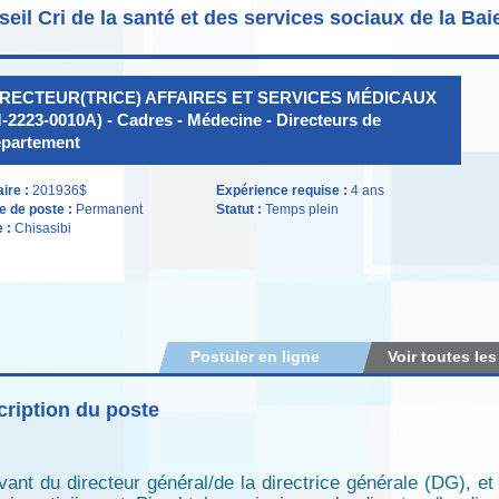
eil Cri de la santé et des services sociaux de la Ba
IRECTEUR(TRICE) AFFAIRES ET SERVICES MÉDICAUX
-2223-0010A) - Cadres - Médecine - Directeurs de
partement
aire :
201936$
Expérience requise :
4 ans
e de poste :
Permanent
Statut :
Temps plein
e :
Chisasibi
Postuler en ligne
Voir toutes les
ription du poste
vant du directeur général/de la directrice générale (DG), et