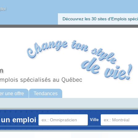
ploi
Découvrez les 30 sites d'Emplois spéci
er une offre
Tendances
 un emploi
Ville