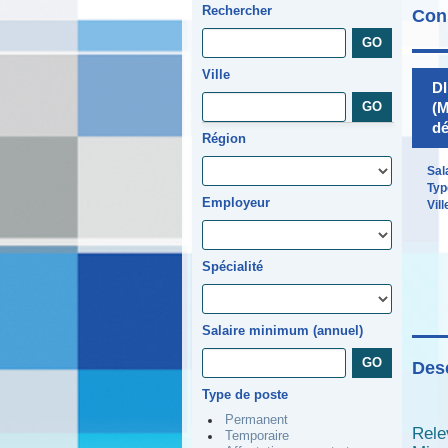
Rechercher
Cons
Ville
D
(M
dé
Région
Sal
Typ
Employeur
Vill
Spécialité
Salaire minimum (annuel)
Desc
Type de poste
Permanent
Rele
Temporaire