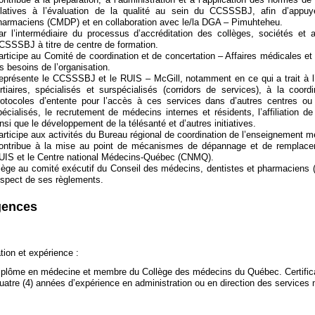
elatives à l’évaluation de la qualité au sein du CCSSSBJ, afin d’appuy
harmaciens (CMDP) et en collaboration avec le/la DGA – Pimuhteheu.
ar l’intermédiaire du processus d’accréditation des collèges, sociétés et as
CSSSBJ à titre de centre de formation.
articipe au Comité de coordination et de concertation – Affaires médicales
es besoins de l’organisation.
eprésente le CCSSSBJ et le RUIS – McGill, notamment en ce qui a trait à 
ertiaires, spécialisés et surspécialisés (corridors de services), à la coord
rotocoles d’entente pour l’accès à ces services dans d’autres centres ou p
pécialisés, le recrutement de médecins internes et résidents, l’affiliation de
insi que le développement de la télésanté et d’autres initiatives.
articipe aux activités du Bureau régional de coordination de l’enseignement m
ontribue à la mise au point de mécanismes de dépannage et de remplacemen
UIS et le Centre national Médecins-Québec (CNMQ).
iège au comité exécutif du Conseil des médecins, dentistes et pharmaciens (
espect de ses règlements.
gences
ion et expérience :
iplôme en médecine et membre du Collège des médecins du Québec. Certificat
uatre (4) années d’expérience en administration ou en direction des services