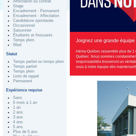
Affectation ou contrat
Stage
Encadrement - Permanent
Encadrement - Affectation
Candidature spontanée
Occasionnel
Saisonnier
Étudiants et finissants
Temps plein
Joignez une grande équipe 
filled
Héma-Québec rassemble plus de 1 67
Statut
Québec. Nous sommes constamment à 
Temps partiel ou temps plein
responsabilités trouveront un vérita
Temps partiel
vous à notre équipe dès maintenant!
Temps plein
Liste de rappel
Permanent
Expérience requise
Sans
6 mois à 1 an
1 an
2 ans
3 ans
4 ans
5 ans
Plus de 5 ans