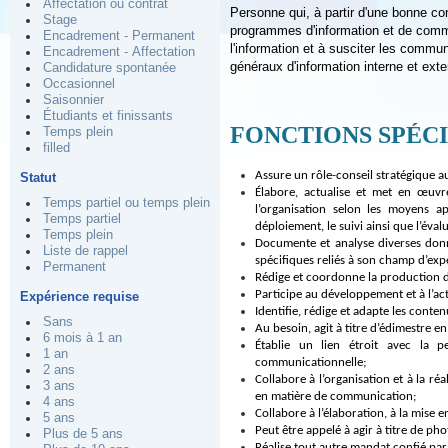
Affectation ou contrat
Personne qui, à partir d'une bonne con
Stage
programmes d'information et de commun
Encadrement - Permanent
l'information et à susciter les commun
Encadrement - Affectation
généraux d'information interne et exte
Candidature spontanée
Occasionnel
Saisonnier
Étudiants et finissants
FONCTIONS SPÉC
Temps plein
filled
Assure un rôle-conseil stratégique au
Statut
Élabore, actualise et met en œuvre
Temps partiel ou temps plein
l’organisation selon les moyens a
Temps partiel
déploiement, le suivi ainsi que l’éval
Temps plein
Documente et analyse diverses donn
Liste de rappel
spécifiques reliés à son champ d’expe
Permanent
Rédige et coordonne la production d
Participe au développement et à l’ac
Expérience requise
Identifie, rédige et adapte les conte
Sans
Au besoin, agit à titre d’édimestre en
6 mois à 1 an
Établie un lien étroit avec la p
1 an
communicationnelle;
2 ans
Collabore à l’organisation et à la ré
3 ans
en matière de communication;
4 ans
Collabore à l’élaboration, à la mis
5 ans
Peut être appelé à agir à titre de p
Plus de 5 ans
Réalise tout autre mandat confié pa