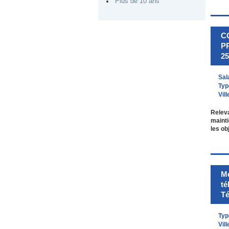
Plus de 10 ans
C
P
25
Sal
Typ
Vill
Releva
mainti
les ob
Mé
té
Té
Typ
Vill