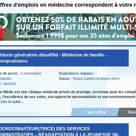
ffres d'emplois en médecine correspondent à votre 
decin généraliste désaffilié - Médecine de famille -
nipraticiens
e de poste :
Candidature
Expérience requise :
ntanée
Statut :
Temps partiel ou temps plein
e :
Beloeil
 Médic est une clinique médicale privée de prestige, reconnue pour les compé
, l’excellence de ses soins, son approche personnalisée et son environnement 
u
Lire la suite...
Voir offre
Voi
OORDONNATEUR(TRICE) DES SERVICES
DMINISTRATIFS – RÉADAPTATION À LA JEUNESSE (M-