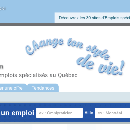
ploi
Découvrez les 30 sites d'Emplois spéci
er une offre
Tendances
 un emploi
Ville