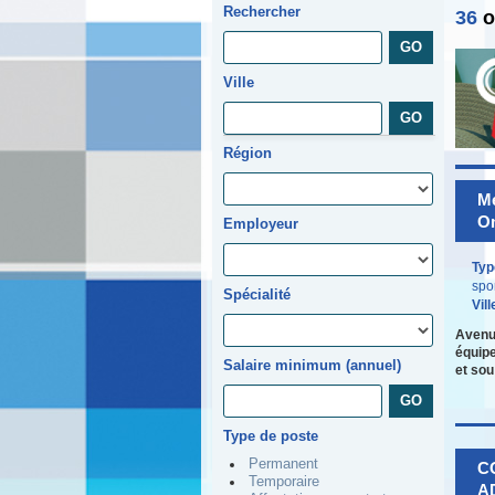
Rechercher
36
o
Ville
Région
Mé
Om
Employeur
Typ
spo
Spécialité
Vill
Avenue
équipe
Salaire minimum (annuel)
et so
Type de poste
Permanent
C
Temporaire
A