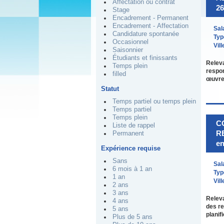
Affectation ou contrat
26
Stage
Encadrement - Permanent
Encadrement - Affectation
Sal
Candidature spontanée
Typ
Occasionnel
Vill
Saisonnier
Étudiants et finissants
Releva
Temps plein
respon
filled
œuvre
Statut
Temps partiel ou temps plein
Temps partiel
Temps plein
C
Liste de rappel
R
Permanent
en
Expérience requise
Sans
Sal
6 mois à 1 an
Typ
1 an
Vill
2 ans
3 ans
Releva
4 ans
des re
5 ans
planif
Plus de 5 ans