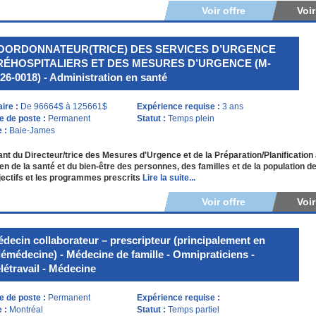
Voir offre
Voi
OORDONNATEUR(TRICE) DES SERVICES D’URGENCE
RÉHOSPITALIERS ET DES MESURES D’URGENCE (M-
26-0018) - Administration en santé
aire :
De 96664$ à 125661$
Expérience requise :
3 ans
e de poste :
Permanent
Statut :
Temps plein
e :
Baie-James
nt du Directeur/trice des Mesures d'Urgence et de la Préparation/Planification a
en de la santé et du bien-être des personnes, des familles et de la population 
jectifs et les programmes prescrits
Lire la suite...
Voir offre
Voi
decin collaborateur – prescripteur (principalement en
lémédecine) - Médecine de famille - Omnipraticiens -
létravail - Médecine
e de poste :
Permanent
Expérience requise :
e :
Montréal
Statut :
Temps partiel