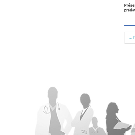
Présen
prélèv
← P