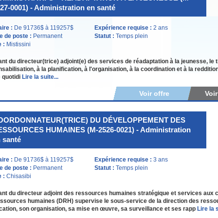
27-0001) - Administration en santé
aire :
De 91736$ à 119257$
Expérience requise :
2 ans
e de poste :
Permanent
Statut :
Temps plein
e :
Mistissini
nt du directeur(trice) adjoint(e) des services de réadaptation à la jeunesse, le t
sabilisation, à la planification, à l'organisation, à la coordination et à la reddit
 quotidi
Lire la suite...
Voir offre
Voi
OORDONNATEUR(TRICE) DU DÉVELOPPEMENT DES
ESSOURCES HUMAINES (M-2526-0021) - Administration
 santé
aire :
De 91736$ à 119257$
Expérience requise :
3 ans
e de poste :
Permanent
Statut :
Temps plein
e :
Chisasibi
nt du directeur adjoint des ressources humaines stratégique et services aux
ssources humaines (DRH) supervise le sous-service de la direction des ressou
ication, son organisation, sa mise en œuvre, sa surveillance et ses rapp
Lire la s