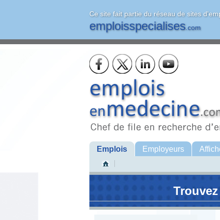
Ce site fait partie du réseau de sites d'em
emploisspecialises
.com
Emplois
Employeurs
Affich
Trouvez